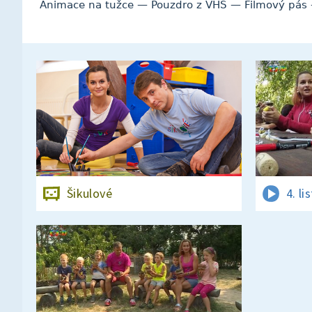
Animace na tužce — Pouzdro z VHS — Filmový pás 
Šikulové
4. l