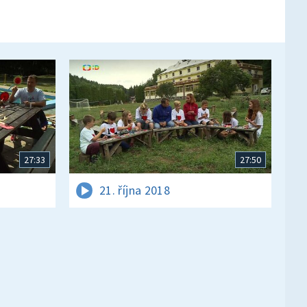
27:33
27:50
21. října 2018