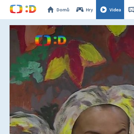
Domů
Hry
Videa