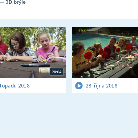
— 3D brýle
28:04
istopadu 2018
28. října 2018