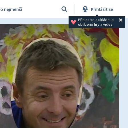
ro nejmenší
Přihlásit se
Přihlas se a ukládej si 
oblíbené hry a videa.