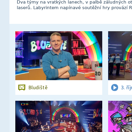
Dva týmy na vratkých lanech, v palbě záludných otá
laserů. Labyrintem napínavé soutěžní hry provází R
Bludiště
3. ří