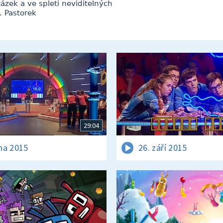
zek a ve spleti neviditelných
. Pastorek
29:04
jna 2015
26. září 2015