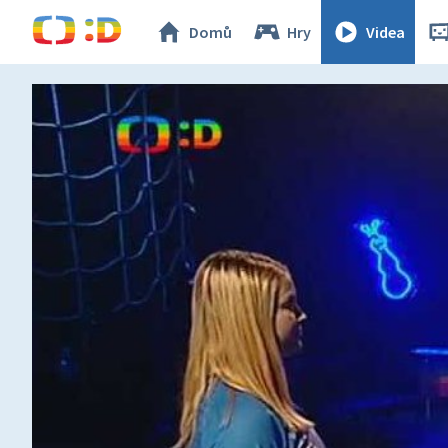
Domů
Hry
Videa