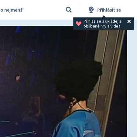
ro nejmenší
Přihlásit se
Přihlas se a ukládej si 
oblíbené hry a videa.