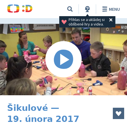
MENU
Přihlas se a ukládej si 
oblíbené hry a videa.
Šikulové —
19. února 2017