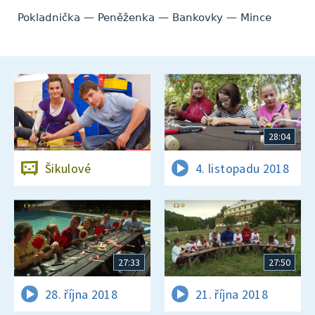
Pokladnička — Peněženka — Bankovky — Mince
28:04
Šikulové
4. listopadu 2018
27:33
27:50
28. října 2018
21. října 2018