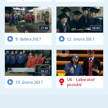
27:48
28:00
9. dubna 2017
12. února 2017
28:12
U6 - Laboratoř
19. února 2017
poznání