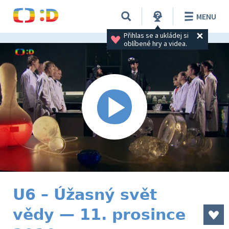
MENU
Přihlas se a ukládej si 
oblíbené hry a videa.
U6 – Úžasný svět
vědy — 11. prosince