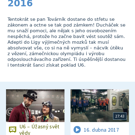
2016
Tentokrát se pan Továrník dostane do střetu se
zákonem a octne se tak pod zámkem! Ducháček se
mu snaží pomoci, ale nějak s jeho osvobozením
nespěchá, protože ho začne bavit vést soutěž sám.
Adepti do Ligy výjimečných mozků tak musí
absolvovat vše, co si na ně vymyslí – nácvik útěku
z vězení, zámečnickou olympiádu i výrobu
odposlouchávacího zařízení. Ti úspěšnější dostanou
i tentokrát šanci získat poklad U6.
27:43
U6 – Úžasný svět
16. dubna 2017
vědy