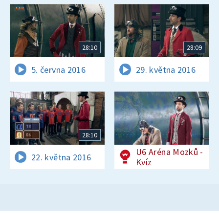
28:10
28:09
5. června 2016
29. května 2016
28:10
U6 Aréna Mozků -
22. května 2016
Kvíz