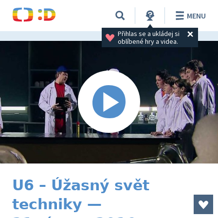
MENU
Přihlas se a ukládej si 
oblíbené hry a videa.
U6 – Úžasný svět
techniky —