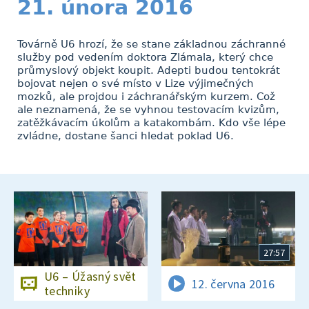
21. února 2016
Továrně U6 hrozí, že se stane základnou záchranné
služby pod vedením doktora Zlámala, který chce
průmyslový objekt koupit. Adepti budou tentokrát
bojovat nejen o své místo v Lize výjimečných
mozků, ale projdou i záchranářským kurzem. Což
ale neznamená, že se vyhnou testovacím kvizům,
zatěžkávacím úkolům a katakombám. Kdo vše lépe
zvládne, dostane šanci hledat poklad U6.
27:57
U6 – Úžasný svět
12. června 2016
techniky