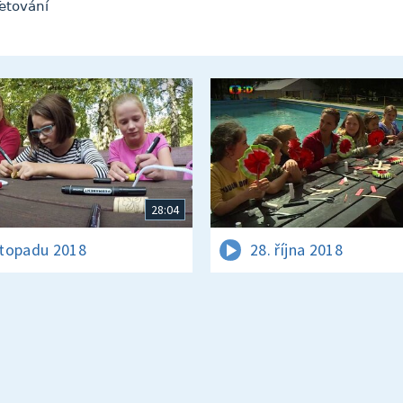
etování
28:04
istopadu 2018
28. října 2018