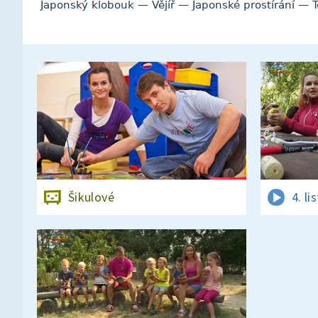
Japonský klobouk — Vějíř — Japonské prostírání — T
Šikulové
4. l