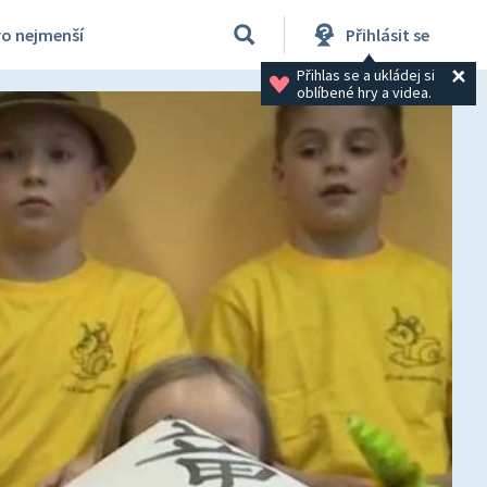
ro nejmenší
Přihlásit se
Přihlas se a ukládej si 
oblíbené hry a videa.