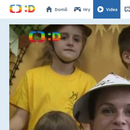
Domů
Hry
Videa