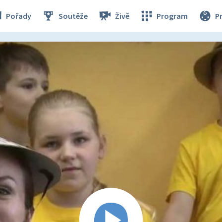
Pořady
Soutěže
Živě
Program
P