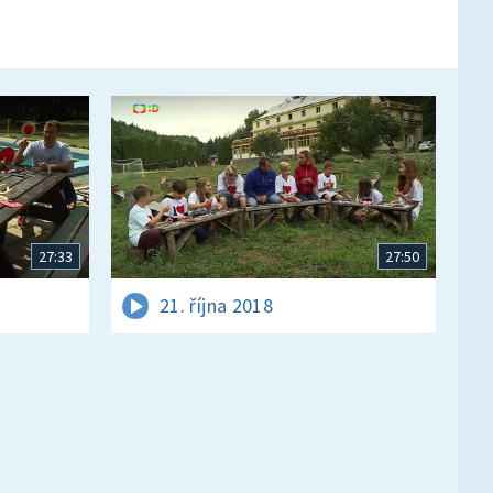
27:33
27:50
21. října 2018