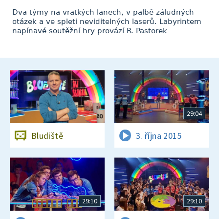
Dva týmy na vratkých lanech, v palbě záludných
otázek a ve spleti neviditelných laserů. Labyrintem
napínavé soutěžní hry provází R. Pastorek
29:04
Bludiště
3. října 2015
29:10
29:10