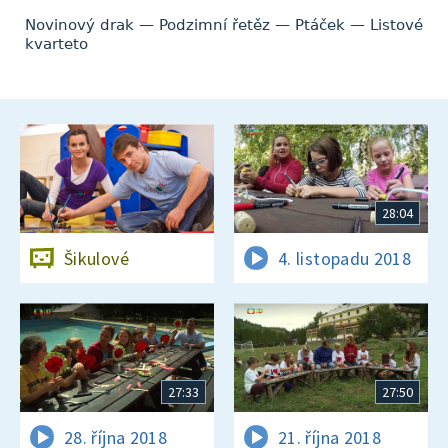
Novinový drak — Podzimní řetěz — Ptáček — Listové
kvarteto
28:04
Šikulové
4. listopadu 2018
27:33
27:50
28. října 2018
21. října 2018