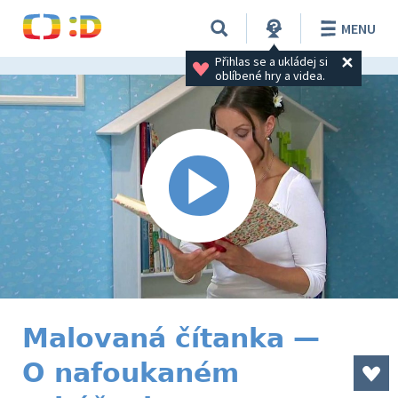
MENU
Přihlas se a ukládej si 
oblíbené hry a videa.
Malovaná čítanka —
O nafoukaném