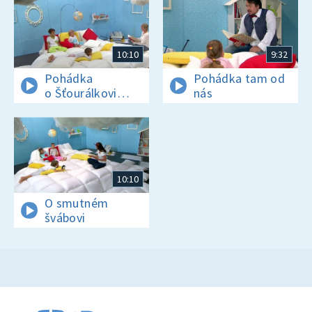
10:10
9:32
Pohádka
Pohádka tam od
o Šťourálkovi
nás
a Hrníčkovi.
O tlusté špagetě
10:10
O smutném
švábovi