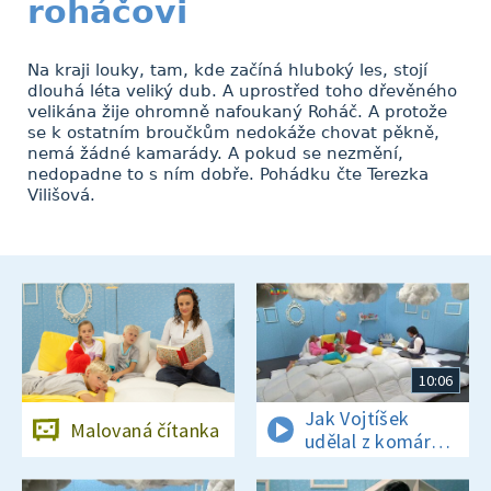
roháčovi
Na kraji louky, tam, kde začíná hluboký les, stojí
dlouhá léta veliký dub. A uprostřed toho dřevěného
velikána žije ohromně nafoukaný Roháč. A protože
se k ostatním broučkům nedokáže chovat pěkně,
nemá žádné kamarády. A pokud se nezmění,
nedopadne to s ním dobře. Pohádku čte Terezka
Vilišová.
10:06
Jak Vojtíšek
Malovaná čítanka
udělal z komára
velblouda.
Jezinky