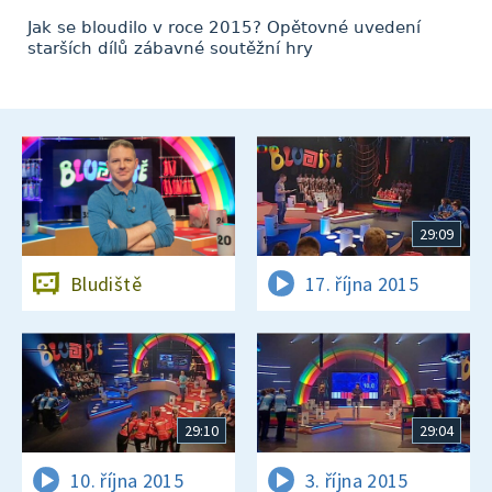
Jak se bloudilo v roce 2015? Opětovné uvedení
starších dílů zábavné soutěžní hry
29:09
Bludiště
17. října 2015
29:10
29:04
10. října 2015
3. října 2015