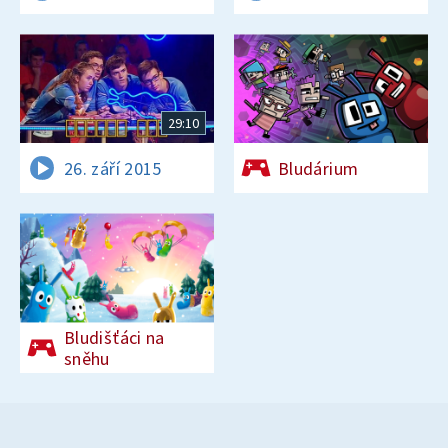
29:10
26. září 2015
Bludárium
Bludišťáci na
sněhu