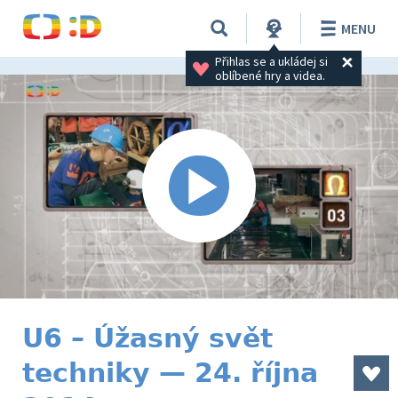
MENU
Přihlas se a ukládej si 
oblíbené hry a videa.
U6 – Úžasný svět
techniky — 24. října