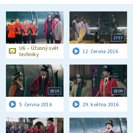
27:57
U6 – Úžasný svět
12. června 2016
techniky
28:10
28:09
5. června 2016
29. května 2016