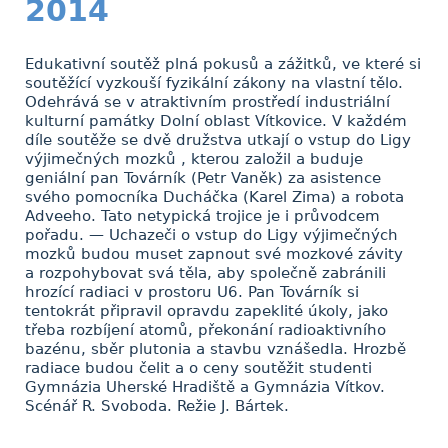
2014
Edukativní soutěž plná pokusů a zážitků, ve které si
soutěžící vyzkouší fyzikální zákony na vlastní tělo.
Odehrává se v atraktivním prostředí industriální
kulturní památky Dolní oblast Vítkovice. V každém
díle soutěže se dvě družstva utkají o vstup do Ligy
výjimečných mozků , kterou založil a buduje
geniální pan Továrník (Petr Vaněk) za asistence
svého pomocníka Ducháčka (Karel Zima) a robota
Adveeho. Tato netypická trojice je i průvodcem
pořadu. — Uchazeči o vstup do Ligy výjimečných
mozků budou muset zapnout své mozkové závity
a rozpohybovat svá těla, aby společně zabránili
hrozící radiaci v prostoru U6. Pan Továrník si
tentokrát připravil opravdu zapeklité úkoly, jako
třeba rozbíjení atomů, překonání radioaktivního
bazénu, sběr plutonia a stavbu vznášedla. Hrozbě
radiace budou čelit a o ceny soutěžit studenti
Gymnázia Uherské Hradiště a Gymnázia Vítkov.
Scénář R. Svoboda. Režie J. Bártek.