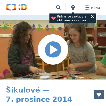
MENU
Přihlas se a ukládej si 
oblíbené hry a videa.
Šikulové —
7. prosince 2014