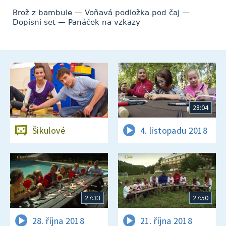
Brož z bambule — Voňavá podložka pod čaj —
Dopisní set — Panáček na vzkazy
28:04
Šikulové
4. listopadu 2018
27:33
27:50
28. října 2018
21. října 2018