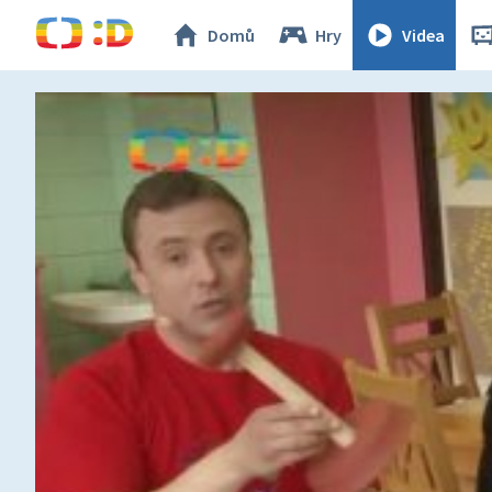
Domů
Hry
Videa