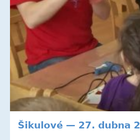
Šikulové — 27. dubna 