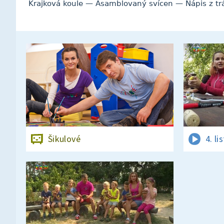
Krajková koule — Asamblovaný svícen — Nápis z tr
Šikulové
4. l