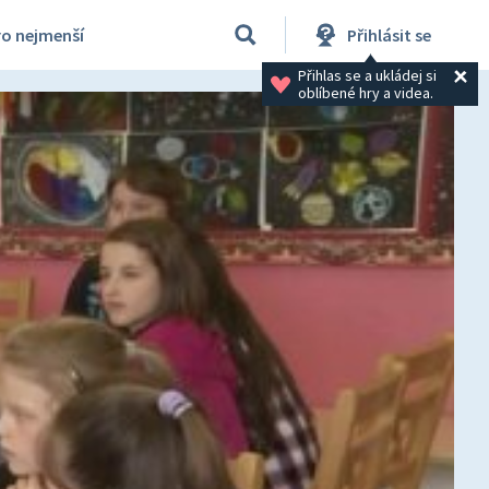
ro nejmenší
Přihlásit se
Přihlas se a ukládej si 
oblíbené hry a videa.