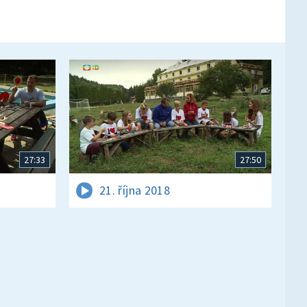
27:33
27:50
21. října 2018