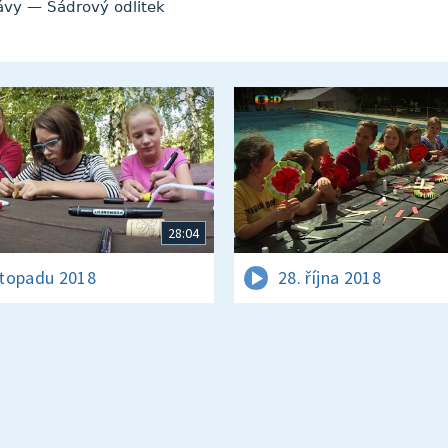
ávy — Sádrový odlitek
28:04
istopadu 2018
28. října 2018