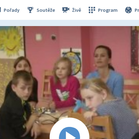
Pořady
Soutěže
Živě
Program
P