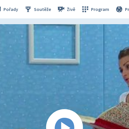
Pořady
Soutěže
Živě
Program
P