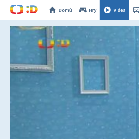
Domů
Hry
Videa