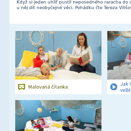
Když si jeden uhlíř pustil neposedného raracha do
u něj dít neobyčejné věci. Pohádku čte Tereza Vilišo
Jak 
Malovaná čítanka
velb