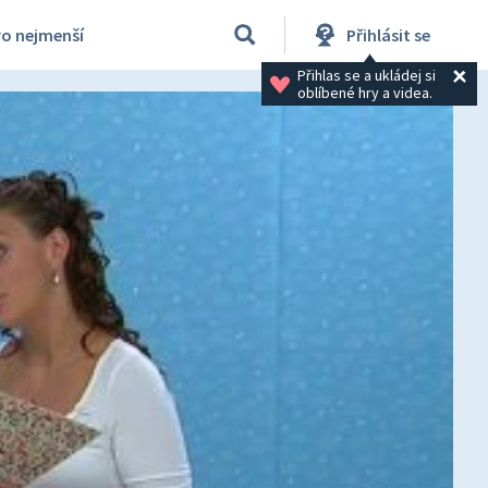
ro nejmenší
Přihlásit se
Přihlas se a ukládej si 
oblíbené hry a videa.