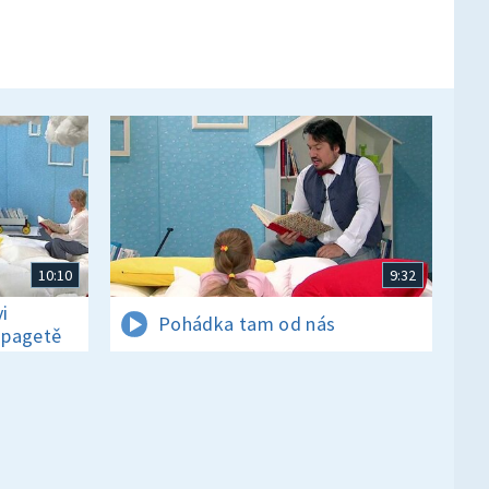
10:10
9:32
i
Pohádka tam od nás
 špagetě