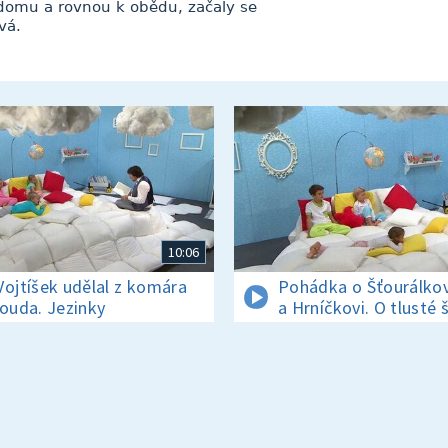
 domu a rovnou k obědu, začaly se
vá.
10:06
Vojtíšek udělal z komára
Pohádka o Šťourálkov
louda. Jezinky
a Hrníčkovi. O tlusté