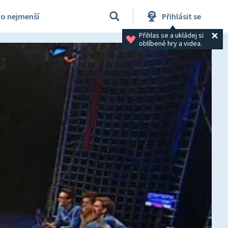
ro nejmenší
Přihlásit se
Přihlas se a ukládej si 
oblíbené hry a videa.