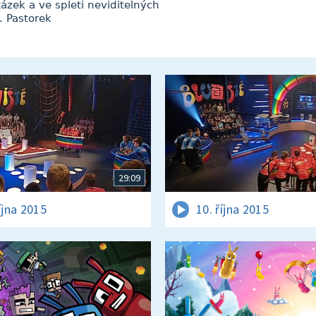
zek a ve spleti neviditelných
. Pastorek
29:09
íjna 2015
10. října 2015