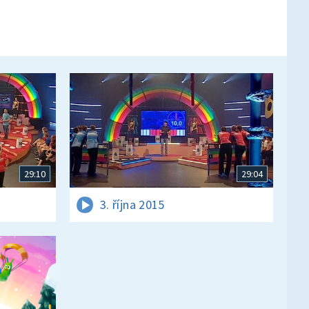
29:10
29:04
3. října 2015