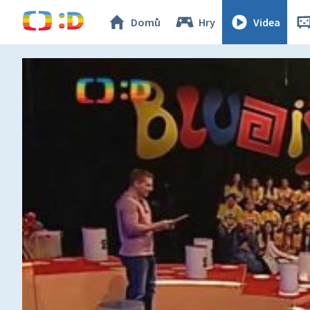
Domů
Hry
Videa