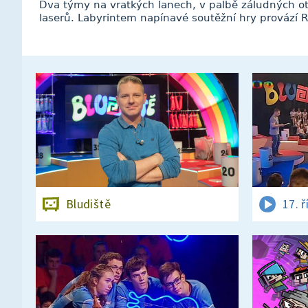
Dva týmy na vratkých lanech, v palbě záludných otá
laserů. Labyrintem napínavé soutěžní hry provází R
Bludiště
17. ř