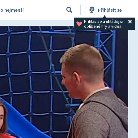
ro nejmenší
Přihlásit se
Přihlas se a ukládej si 
oblíbené hry a videa.