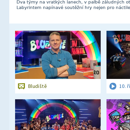
Dva týmy na vratkých lanech, v palbě záludných ot
Labyrintem napínavé soutěžní hry nejen pro náctile
Bludiště
10. ř