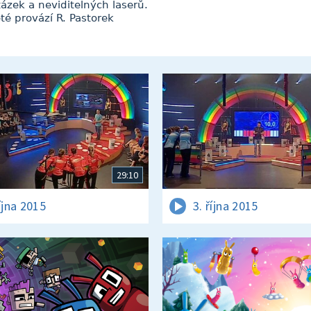
ázek a neviditelných laserů.
té provází R. Pastorek
29:10
íjna 2015
3. října 2015