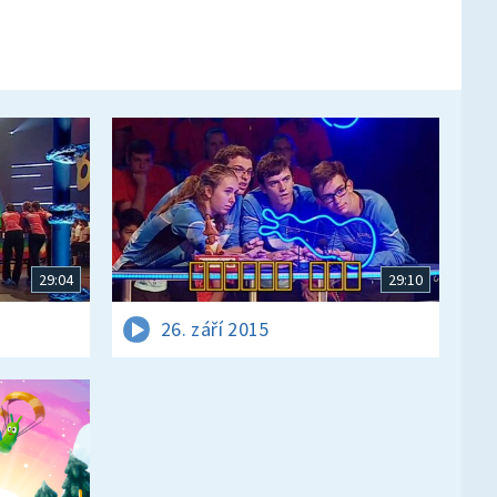
29:04
29:10
26. září 2015