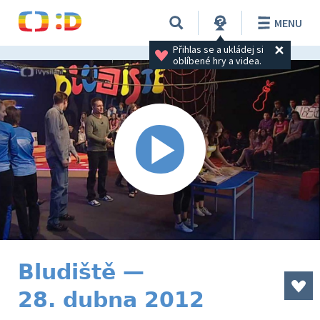
MENU
Přihlas se a ukládej si 
oblíbené hry a videa.
Bludiště —
28. dubna 2012