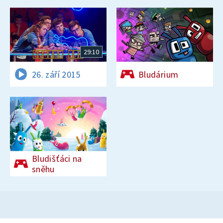
29:10
26. září 2015
Bludárium
Bludišťáci na
sněhu