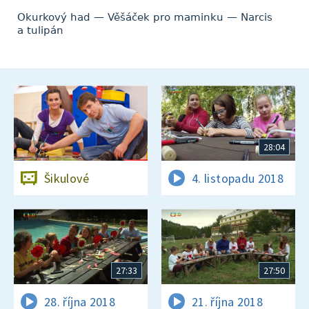
Okurkový had — Věšáček pro maminku — Narcis
a tulipán
28:04
Šikulové
4. listopadu 2018
27:33
27:50
28. října 2018
21. října 2018