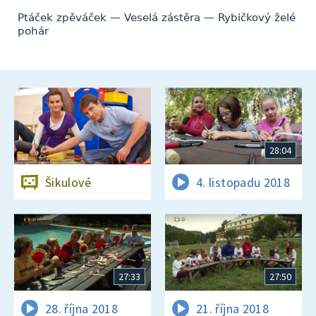
Ptáček zpěváček — Veselá zástěra — Rybičkový želé
pohár
28:04
Šikulové
4. listopadu 2018
27:33
27:50
28. října 2018
21. října 2018