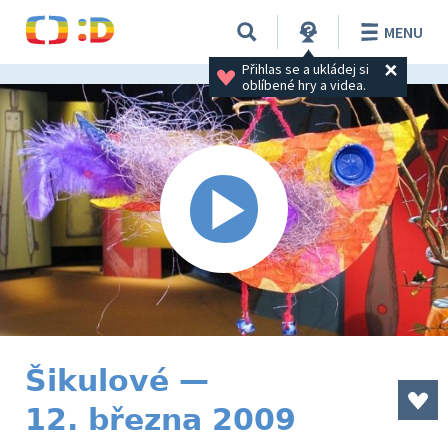
MENU
Přihlas se a ukládej si 
oblíbené hry a videa.
Šikulové —
12. března 2009