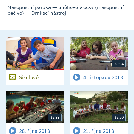
Masopustní paruka — Sněhové vločky (masopustní
pečivo) — Drnkací nástroj
28:04
Šikulové
4. listopadu 2018
27:33
27:50
28. října 2018
21. října 2018