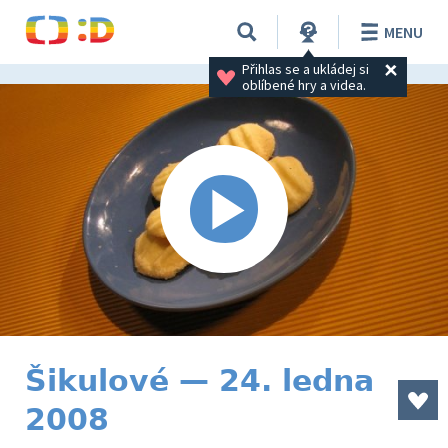
MENU
Přihlas se a ukládej si 
oblíbené hry a videa.
Šikulové — 24. ledna
2008