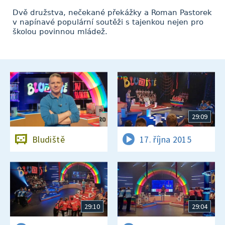
Dvě družstva, nečekané překážky a Roman Pastorek
v napínavé populární soutěži s tajenkou nejen pro
školou povinnou mládež.
29:09
Bludiště
17. října 2015
29:10
29:04