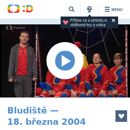
MENU
Přihlas se a ukládej si 
oblíbené hry a videa.
Bludiště —
18. března 2004