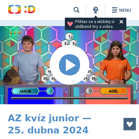
MENU
Přihlas se a ukládej si 
oblíbené hry a videa.
AZ kvíz junior —
25. dubna 2024