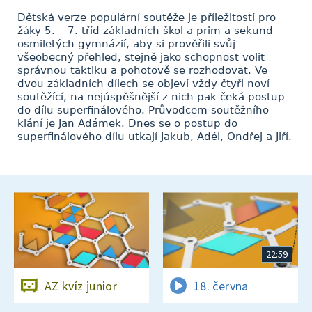
Dětská verze populární soutěže je příležitostí pro
žáky 5. – 7. tříd základních škol a prim a sekund
osmiletých gymnázií, aby si prověřili svůj
všeobecný přehled, stejně jako schopnost volit
správnou taktiku a pohotově se rozhodovat. Ve
dvou základních dílech se objeví vždy čtyři noví
soutěžící, na nejúspěšnější z nich pak čeká postup
do dílu superfinálového. Průvodcem soutěžního
klání je Jan Adámek. Dnes se o postup do
superfinálového dílu utkají Jakub, Adél, Ondřej a Jiří.
22:59
AZ kvíz junior
18. června