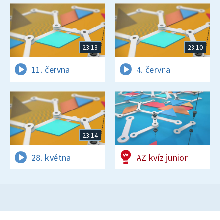
23:13
23:10
11. června
4. června
23:14
28. května
AZ kvíz junior