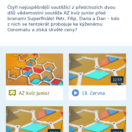
Čtyři nejúspěšnější soutěžící z předchozích dvou
dílů vědomostní soutěže AZ kvíz junior před
branami Superfinále! Petr, Filip, Daria a Dan – kdo
z nich se tentokrát probojuje ke kýženému
Cenomatu a získá skvělé ceny?
22:59
AZ kvíz junior
18. června