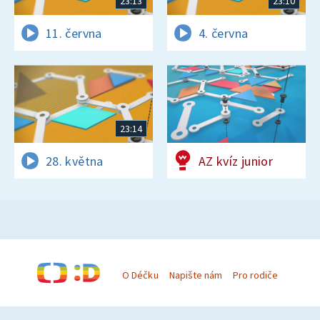
23:13
23:10
11. června
4. června
23:14
28. května
AZ kvíz junior
O Déčku
Napište nám
Pro rodiče
© Česká televize 1996–2026
O cookies na Déčku