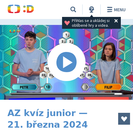
MENU
Přihlas se a ukládej si 
oblíbené hry a videa.
AZ kvíz junior —
21. března 2024