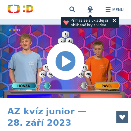
MENU
Přihlas se a ukládej si 
oblíbené hry a videa.
AZ kvíz junior —
28. září 2023