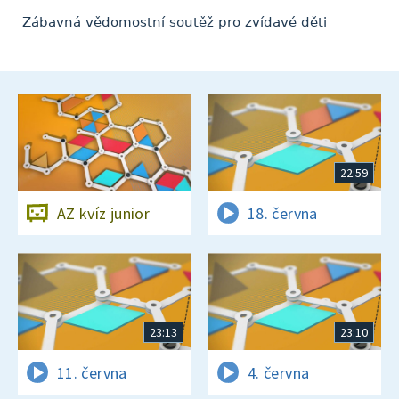
Zábavná vědomostní soutěž pro zvídavé děti
22:59
AZ kvíz junior
18. června
23:13
23:10
11. června
4. června