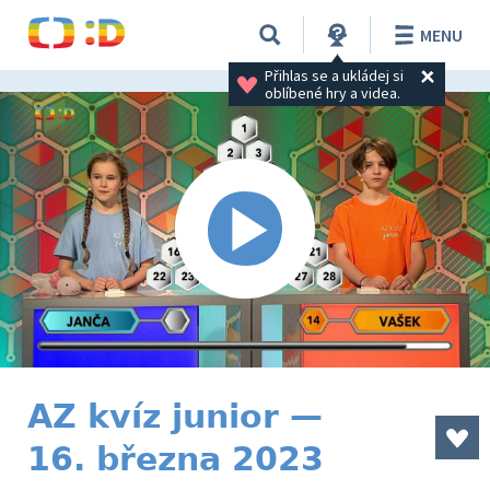
MENU
Přihlas se a ukládej si 
oblíbené hry a videa.
AZ kvíz junior —
16. března 2023