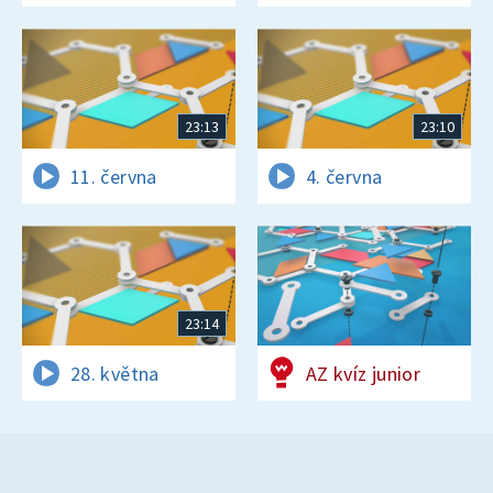
23:13
23:10
11. června
4. června
23:14
28. května
AZ kvíz junior