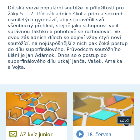
Dětská verze populární soutěže je příležitostí pro
žáky 5. – 7. tříd základních škol a prim a sekund
osmiletých gymnázií, aby si prověřili svůj
všeobecný přehled, stejně jako schopnost volit
správnou taktiku a pohotově se rozhodovat. Ve
dvou základních dílech se objeví vždy čtyři noví
soutěžící, na nejúspěšnější z nich pak čeká postup
do dílu superfinálového. Průvodcem soutěžního
klání je Jan Adámek. Dnes se o postup do
superfinálového dílu utkají Janča, Vašek, Amálka
a Vojta.
22:59
AZ kvíz junior
18. června