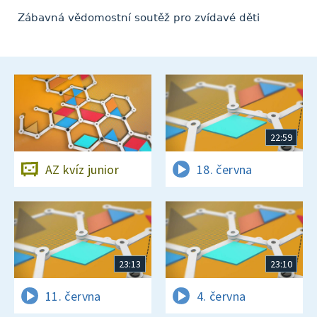
Zábavná vědomostní soutěž pro zvídavé děti
22:59
AZ kvíz junior
18. června
23:13
23:10
11. června
4. června