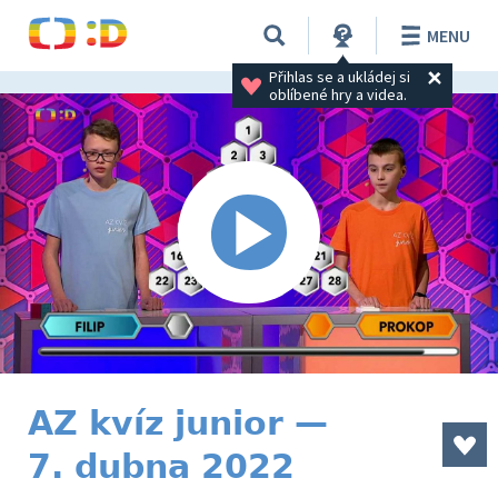
MENU
Přihlas se a ukládej si 
oblíbené hry a videa.
AZ kvíz junior —
7. dubna 2022