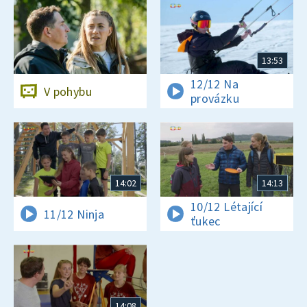
13:53
12/12 Na
V pohybu
provázku
14:02
14:13
10/12 Létající
11/12 Ninja
ťukec
14:08