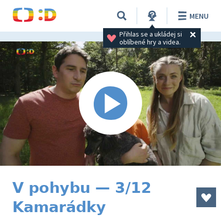
MENU
Přihlas se a ukládej si 
oblíbené hry a videa.
V pohybu — 3/12
Kamarádky