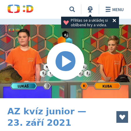
MENU
Přihlas se a ukládej si 
oblíbené hry a videa.
AZ kvíz junior —
23. září 2021