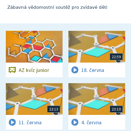
Zábavná vědomostní soutěž pro zvídavé děti
22:59
AZ kvíz junior
18. června
23:13
23:10
11. června
4. června