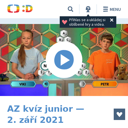
MENU
Přihlas se a ukládej si 
oblíbené hry a videa.
AZ kvíz junior —
2. září 2021