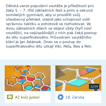
Dětská verze populární soutěže je příležitostí pro
žáky 5. – 7. tříd základních škol a prim a sekund
osmiletých gymnázií, aby si prověřili svůj
všeobecný přehled, stejně jako schopnost volit
správnou taktiku a pohotově se rozhodovat. Ve
dvou základních dílech se objeví vždy čtyři noví
soutěžící, na nejúspěšnější z nich pak čeká postup
do dílu superfinálového. Průvodcem soutěžního
klání je Jan Adámek. Dnes se o postup do
superfinálového dílu utkají Viki, Peťa, Bea a Petr.
22:59
AZ kvíz junior
18. června