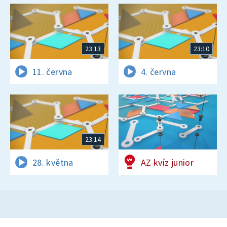
23:13
23:10
11. června
4. června
23:14
28. května
AZ kvíz junior