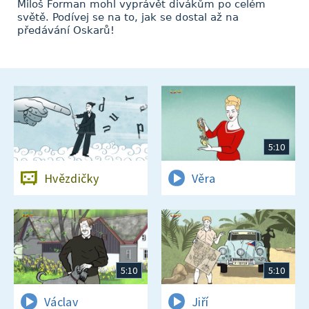
Miloš Forman mohl vyprávět divákům po celém
světě. Podívej se na to, jak se dostal až na
předávání Oskarů!
5:10
Hvězdičky
Věra
5:10
5:10
Václav
Jiří