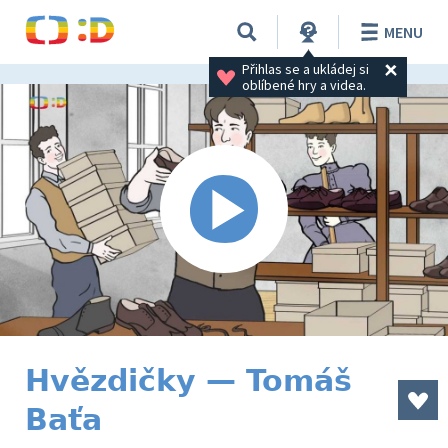
MENU
Přihlas se a ukládej si 
oblíbené hry a videa.
Hvězdičky — Tomáš
Baťa