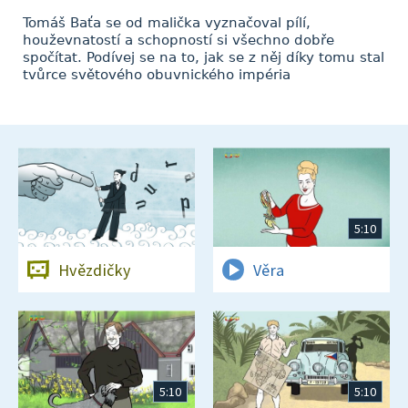
Tomáš Baťa se od malička vyznačoval pílí,
houževnatostí a schopností si všechno dobře
spočítat. Podívej se na to, jak se z něj díky tomu stal
tvůrce světového obuvnického impéria
5:10
Hvězdičky
Věra
5:10
5:10