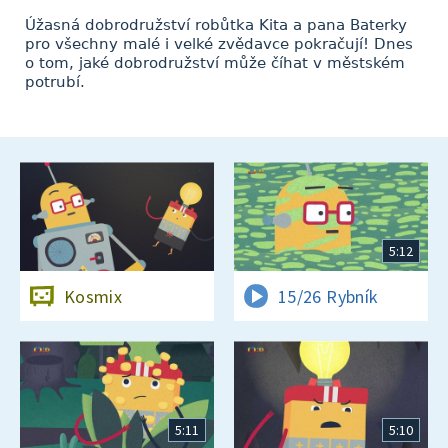
Úžasná dobrodružství robůtka Kita a pana Baterky
pro všechny malé i velké zvědavce pokračují! Dnes
o tom, jaké dobrodružství může číhat v městském
potrubí.
5:12
Kosmix
15/26 Rybník
5:11
5:10