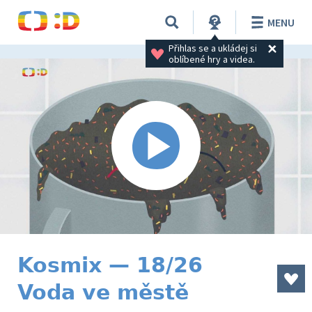
MENU
Přihlas se a ukládej si 
oblíbené hry a videa.
Kosmix — 18/26
Voda ve městě