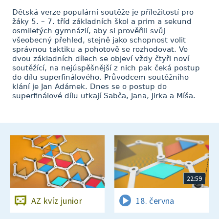
Dětská verze populární soutěže je příležitostí pro
žáky 5. – 7. tříd základních škol a prim a sekund
osmiletých gymnázií, aby si prověřili svůj
všeobecný přehled, stejně jako schopnost volit
správnou taktiku a pohotově se rozhodovat. Ve
dvou základních dílech se objeví vždy čtyři noví
soutěžící, na nejúspěšnější z nich pak čeká postup
do dílu superfinálového. Průvodcem soutěžního
klání je Jan Adámek. Dnes se o postup do
superfinálové dílu utkají Sabča, Jana, Jirka a Míša.
22:59
AZ kvíz junior
18. června