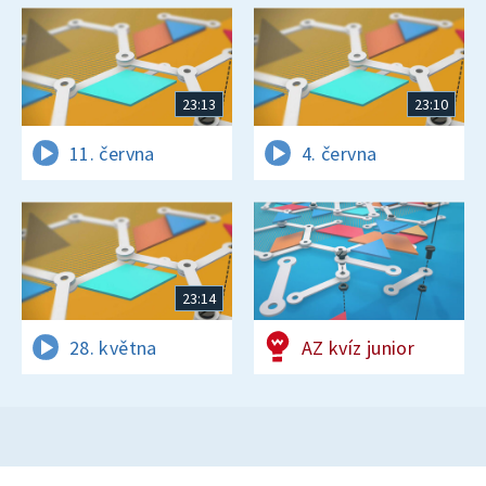
23:13
23:10
11. června
4. června
23:14
28. května
AZ kvíz junior