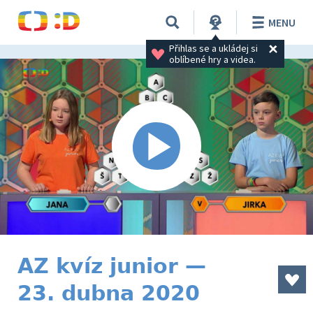
MENU
Přihlas se a ukládej si 
oblíbené hry a videa.
AZ kvíz junior —
23. dubna 2020