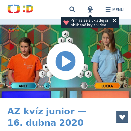
MENU
Přihlas se a ukládej si 
oblíbené hry a videa.
AZ kvíz junior —
16. dubna 2020