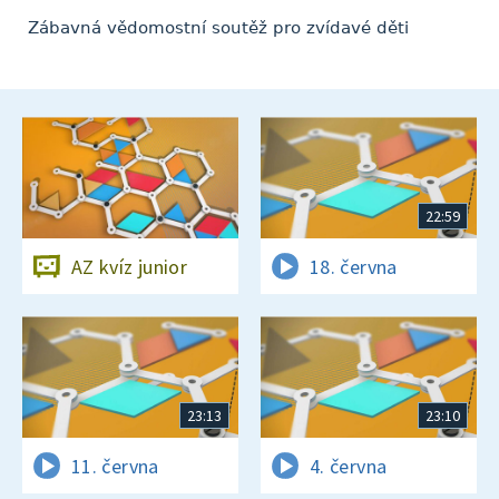
Zábavná vědomostní soutěž pro zvídavé děti
22:59
AZ kvíz junior
18. června
23:13
23:10
11. června
4. června