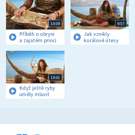
10:09
9:57
Příběh o obryni
Jak vznikly
a zajatém princi
korálové útesy
10:01
Když ještě ryby
uměly mluvit