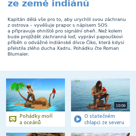
ze země indiánů
Kapitán dělá vše pro to, aby urychlil svou záchranu
z ostrova – vyvěšuje prapor s nápisem SOS
a připravuje ohniště pro signální oheň. Než kolem
bude projíždět záchranná loď, vypráví papouškovi
příběh o odvážné indiánské dívce Čiko, která kdysi
přelstila zlého ducha Xadru. Pohádku čte Roman
Blumaier.
10:06
Pohádky moří
O statečném
a oceánů
chlapci ze severu