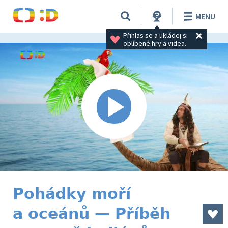
MENU
Přihlas se a ukládej si 
oblíbené hry a videa.
Pohádky moří
a oceánů — Příběh