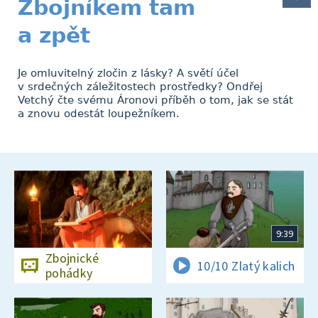
Zbojníkem tam
a zpět
Je omluvitelný zločin z lásky? A světí účel
v srdečných záležitostech prostředky? Ondřej
Vetchý čte svému Áronovi příběh o tom, jak se stát
a znovu odestát loupežníkem.
9:39
Zbojnické
10/10 Zlatý kalich
pohádky