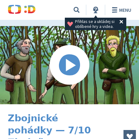
MENU
Přihlas se a ukládej si 
oblíbené hry a videa.
Zbojnické
pohádky — 7/10