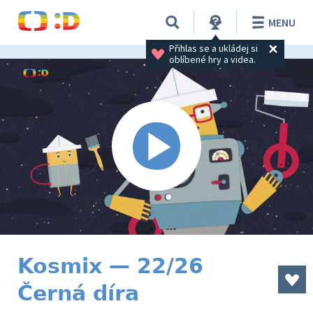
MENU
Přihlas se a ukládej si 
oblíbené hry a videa.
Kosmix — 22/26
Černá díra