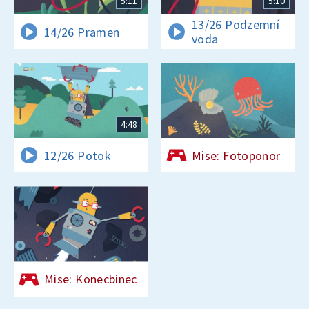
5:11
5:10
13/26 Podzemní
14/26 Pramen
voda
4:48
12/26 Potok
Mise: Fotoponor
Mise: Konecbinec