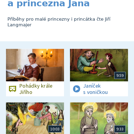
a princezna Jana
Příběhy pro malé princezny i princátka čte Jiří
Langmajer
9:59
Pohádky krále
Janíček
Jiřího
s voničkou
10:03
9:33