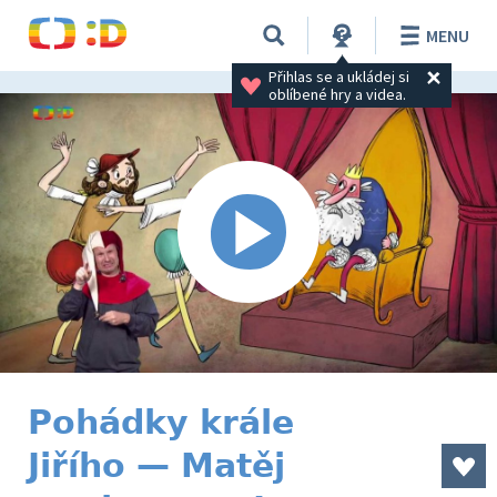
MENU
Přihlas se a ukládej si 
oblíbené hry a videa.
Pohádky krále
Jiřího — Matěj