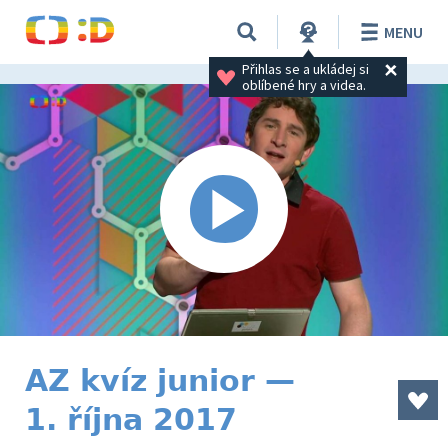
MENU
Přihlas se a ukládej si 
oblíbené hry a videa.
AZ kvíz junior —
1. října 2017