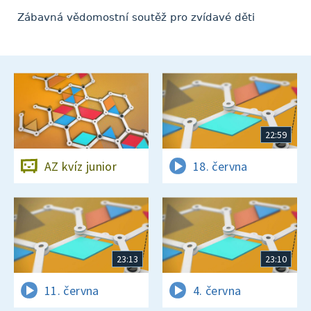
Zábavná vědomostní soutěž pro zvídavé děti
22:59
AZ kvíz junior
18. června
23:13
23:10
11. června
4. června