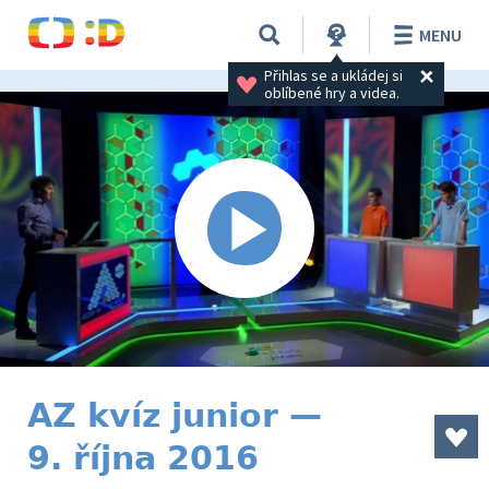
MENU
Přihlas se a ukládej si 
oblíbené hry a videa.
AZ kvíz junior —
9. října 2016