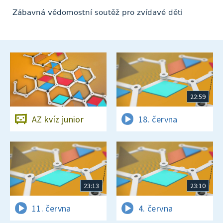
Zábavná vědomostní soutěž pro zvídavé děti
22:59
AZ kvíz junior
18. června
23:13
23:10
11. června
4. června