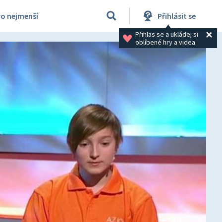
ro nejmenší
Přihlásit se
Přihlas se a ukládej si 
oblíbené hry a videa.