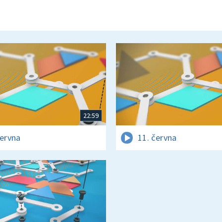
22:59
června
11. června