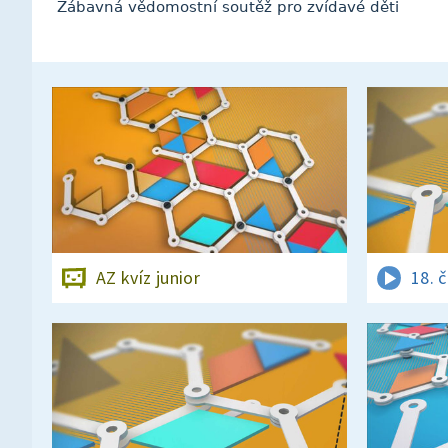
Zábavná vědomostní soutěž pro zvídavé děti
AZ kvíz junior
18. 