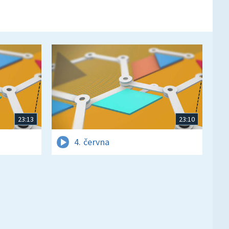
23:13
23:10
4. června