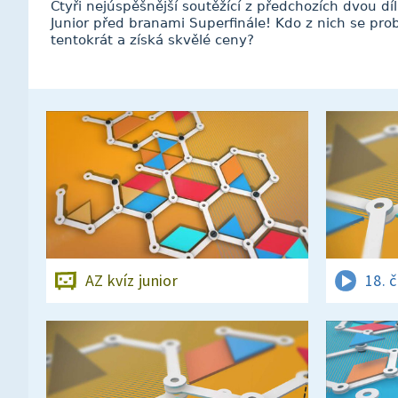
Čtyři nejúspěšnější soutěžící z předchozích dvou d
Junior před branami Superfinále! Kdo z nich se p
tentokrát a získá skvělé ceny?
AZ kvíz junior
18. 