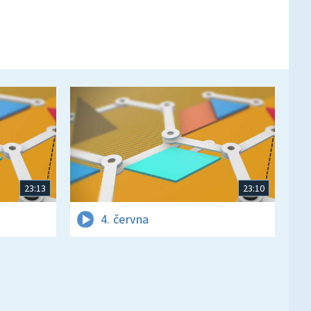
23:13
23:10
4. června