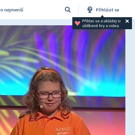
ro nejmenší
Přihlásit se
Přihlas se a ukládej si 
oblíbené hry a videa.