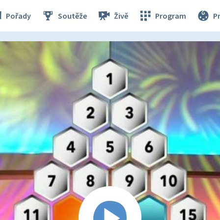
Pořady
Soutěže
Živě
Program
P