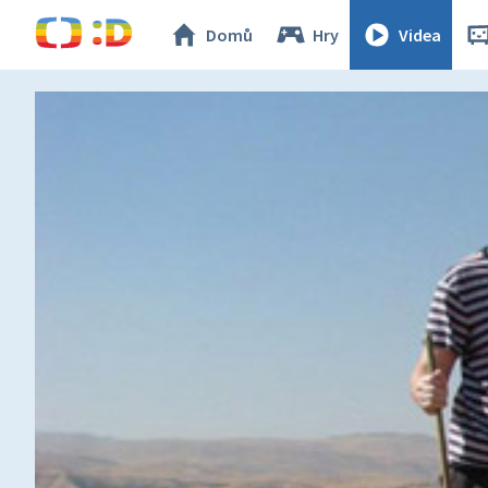
Domů
Hry
Videa