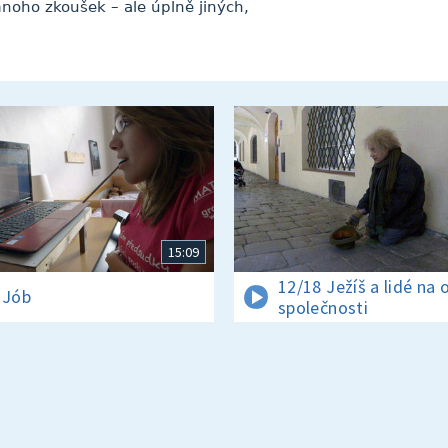
noho zkoušek – ale úplně jiných,
15:09
12/18 Ježíš a lidé na o
 Jób
společnosti