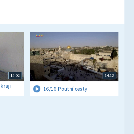
15:02
14:12
kraji
16/16 Poutní cesty