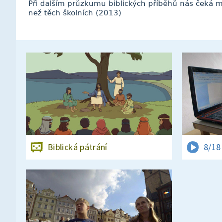
Při dalším průzkumu biblických příběhů nás čeká m
než těch školních (2013)
Biblická pátrání
8/18