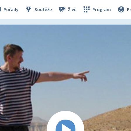
Pořady
Soutěže
Živě
Program
P