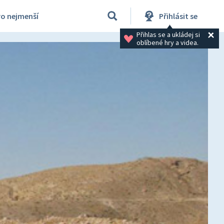
ro nejmenší
Přihlásit se
Přihlas se a ukládej si 
oblíbené hry a videa.