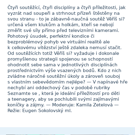
Čtyři soutěžící, čtyři disciplíny a čtyři příležitosti, jak
vyzrát nad soupeři a strhnout přízeň štěstěny na
svou stranu - to je zábavně-naučná soutěž Věříš si?
určená všem klukům a holkám, kteří se nebojí
změřit své síly přímo před televizními kamerami.
Pohotový úsudek, perfektní kondice či
bezproblémový pohyb ve virtuální realitě ale
k celkovému vítězství ještě zdaleka nemusí stačit.
Od soutěžících totiž Věříš si? vyžaduje i dokonale
promyšlenou strategii spojenou se schopností
ohodnotit sebe sama v jednotlivých disciplínách
prostřednictvím výše vsazených bodů. Kdo z nich
zvládne náročné soutěžní úkoly a zároveň souboj
s vlastním sebevědomím nejlépe? — V napínavé hře
nechybí ani oddechový čas v podobě rubriky
Seznamte se , která je ideální příležitostí pro děti
a teenagery, aby se pochlubili svými zajímavými
koníčky a zájmy. — Moderuje: Kamila Zetelová —
Režie: Eugen Sokolovský ml.