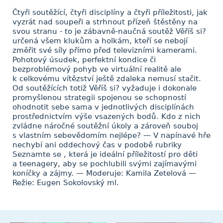
Čtyři soutěžící, čtyři disciplíny a čtyři příležitosti, jak
vyzrát nad soupeři a strhnout přízeň štěstěny na
svou stranu - to je zábavně-naučná soutěž Věříš si?
určená všem klukům a holkám, kteří se nebojí
změřit své síly přímo před televizními kamerami.
Pohotový úsudek, perfektní kondice či
bezproblémový pohyb ve virtuální realitě ale
k celkovému vítězství ještě zdaleka nemusí stačit.
Od soutěžících totiž Věříš si? vyžaduje i dokonale
promyšlenou strategii spojenou se schopností
ohodnotit sebe sama v jednotlivých disciplínách
prostřednictvím výše vsazených bodů. Kdo z nich
zvládne náročné soutěžní úkoly a zároveň souboj
s vlastním sebevědomím nejlépe? — V napínavé hře
nechybí ani oddechový čas v podobě rubriky
Seznamte se , která je ideální příležitostí pro děti
a teenagery, aby se pochlubili svými zajímavými
koníčky a zájmy. — Moderuje: Kamila Zetelová —
Režie: Eugen Sokolovský ml.