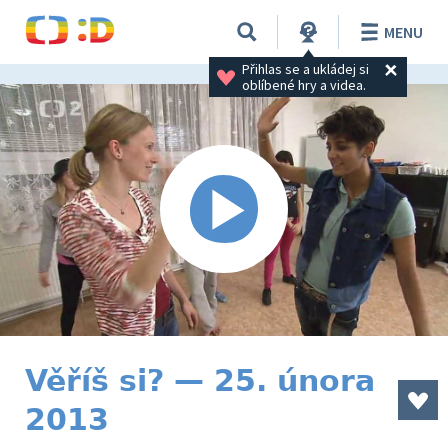
MENU
Přihlas se a ukládej si 
oblíbené hry a videa.
Věříš si? — 25. února
2013