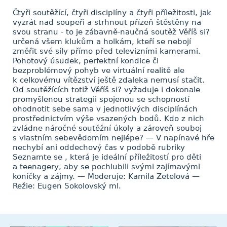
Čtyři soutěžící, čtyři disciplíny a čtyři příležitosti, jak
vyzrát nad soupeři a strhnout přízeň štěstěny na
svou stranu - to je zábavně-naučná soutěž Věříš si?
určená všem klukům a holkám, kteří se nebojí
změřit své síly přímo před televizními kamerami.
Pohotový úsudek, perfektní kondice či
bezproblémový pohyb ve virtuální realitě ale
k celkovému vítězství ještě zdaleka nemusí stačit.
Od soutěžících totiž Věříš si? vyžaduje i dokonale
promyšlenou strategii spojenou se schopností
ohodnotit sebe sama v jednotlivých disciplínách
prostřednictvím výše vsazených bodů. Kdo z nich
zvládne náročné soutěžní úkoly a zároveň souboj
s vlastním sebevědomím nejlépe? — V napínavé hře
nechybí ani oddechový čas v podobě rubriky
Seznamte se , která je ideální příležitostí pro děti
a teenagery, aby se pochlubili svými zajímavými
koníčky a zájmy. — Moderuje: Kamila Zetelová —
Režie: Eugen Sokolovský ml.