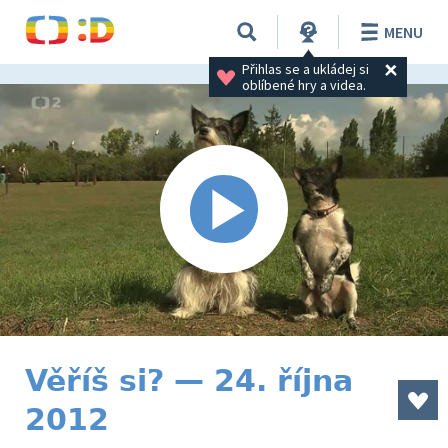
MENU
Přihlas se a ukládej si 
oblíbené hry a videa.
Věříš si? — 24. října
2012