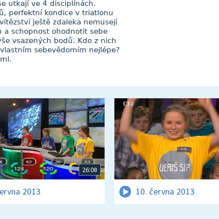
e utkají ve 4 disciplínách.
, perfektní kondice v triatlonu
vítězství ještě zdaleka nemusejí
ích a schopnost ohodnotit sebe
výše vsazených bodů. Kdo z nich
s vlastním sebevědomím nejlépe?
 ml.
26:08
června 2013
10. června 2013