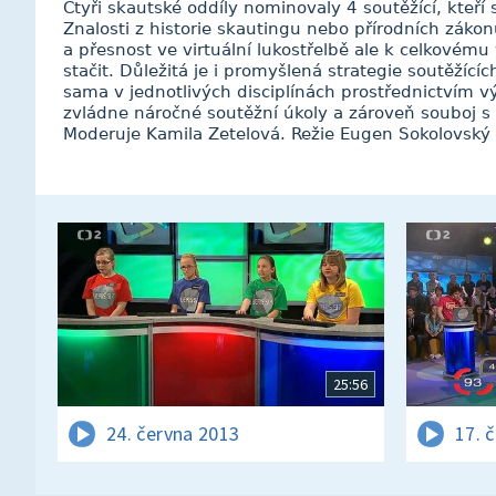
Čtyři skautské oddíly nominovaly 4 soutěžící, kteří s
Znalosti z historie skautingu nebo přírodních zákonů
a přesnost ve virtuální lukostřelbě ale k celkovému 
stačit. Důležitá je i promyšlená strategie soutěžíc
sama v jednotlivých disciplínách prostřednictvím 
zvládne náročné soutěžní úkoly a zároveň souboj 
Moderuje Kamila Zetelová. Režie Eugen Sokolovský
25:56
24. června 2013
17. 