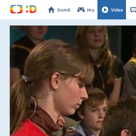
Domů
Hry
Videa