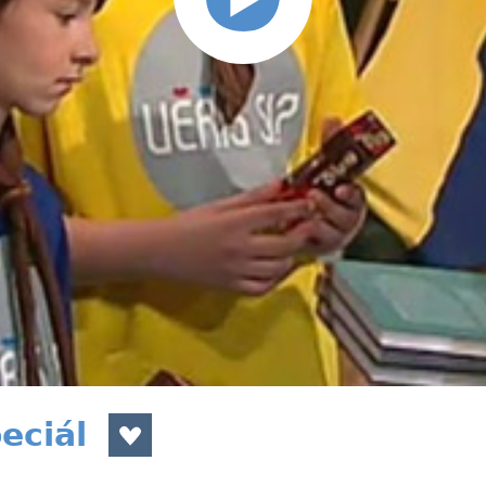
eciál