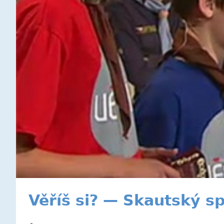
Věříš si? — Skautský sp