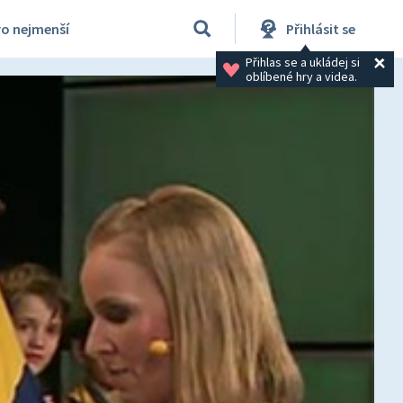
ro nejmenší
Přihlásit se
Přihlas se a ukládej si 
oblíbené hry a videa.