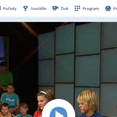
Pořady
Soutěže
Živě
Program
P