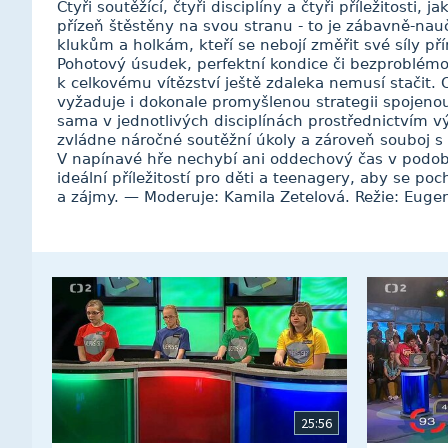
Čtyři soutěžící, čtyři disciplíny a čtyři příležitosti,
přízeň štěstěny na svou stranu - to je zábavně-nau
klukům a holkám, kteří se nebojí změřit své síly p
Pohotový úsudek, perfektní kondice či bezproblémov
k celkovému vítězství ještě zdaleka nemusí stačit. O
vyžaduje i dokonale promyšlenou strategii spojeno
sama v jednotlivých disciplínách prostřednictvím 
zvládne náročné soutěžní úkoly a zároveň souboj 
V napínavé hře nechybí ani oddechový čas v podobě
ideální příležitostí pro děti a teenagery, aby se po
a zájmy. — Moderuje: Kamila Zetelová. Režie: Euge
25:56