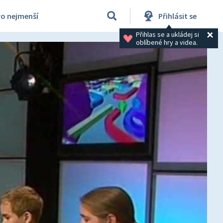
ro nejmenší
Přihlásit se
Přihlas se a ukládej si 
oblíbené hry a videa.