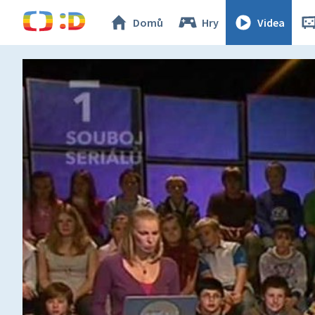
Domů
Hry
Videa