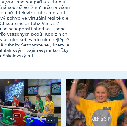
 jak vyzrát nad soupeři a strhnout
čná soutěž Věříš si? určená všem
římo před televizními kamerami.
ý pohyb ve virtuální realitě ale
d soutěžících totiž Věříš si?
u se schopností ohodnotit sebe
výše vsazených bodů. Kdo z nich
s vlastním sebevědomím nejlépe?
 rubriky Seznamte se , která je
chlubili svými zajímavými koníčky
n Sokolovský ml.
26:08