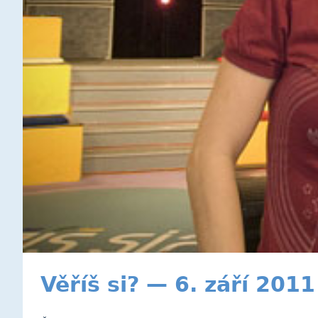
Věříš si? — 6. září 2011