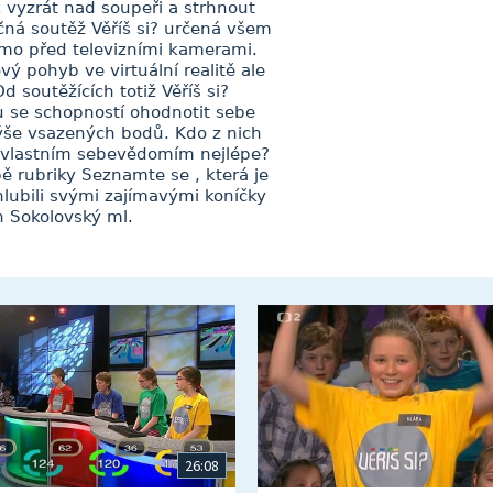
 jak vyzrát nad soupeři a strhnout
čná soutěž Věříš si? určená všem
římo před televizními kamerami.
ý pohyb ve virtuální realitě ale
d soutěžících totiž Věříš si?
u se schopností ohodnotit sebe
výše vsazených bodů. Kdo z nich
s vlastním sebevědomím nejlépe?
 rubriky Seznamte se , která je
chlubili svými zajímavými koníčky
n Sokolovský ml.
26:08