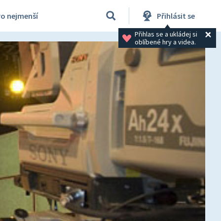
ro nejmenší
Přihlásit se
Přihlas se a ukládej si 
oblíbené hry a videa.