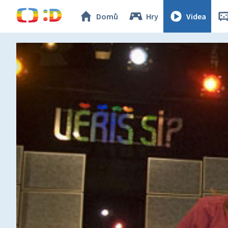
Domů
Hry
Videa