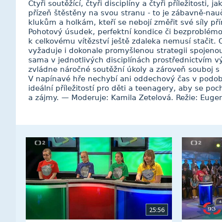
Čtyři soutěžící, čtyři disciplíny a čtyři příležitosti,
přízeň štěstěny na svou stranu - to je zábavně-nau
klukům a holkám, kteří se nebojí změřit své síly p
Pohotový úsudek, perfektní kondice či bezproblémov
k celkovému vítězství ještě zdaleka nemusí stačit. O
vyžaduje i dokonale promyšlenou strategii spojeno
sama v jednotlivých disciplínách prostřednictvím 
zvládne náročné soutěžní úkoly a zároveň souboj 
V napínavé hře nechybí ani oddechový čas v podobě
ideální příležitostí pro děti a teenagery, aby se po
a zájmy. — Moderuje: Kamila Zetelová. Režie: Euge
25:56