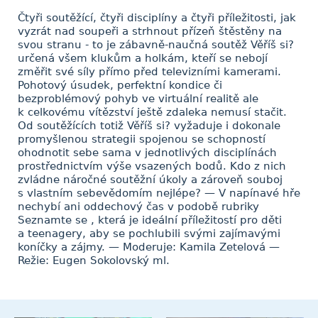
Čtyři soutěžící, čtyři disciplíny a čtyři příležitosti, jak
vyzrát nad soupeři a strhnout přízeň štěstěny na
svou stranu - to je zábavně-naučná soutěž Věříš si?
určená všem klukům a holkám, kteří se nebojí
změřit své síly přímo před televizními kamerami.
Pohotový úsudek, perfektní kondice či
bezproblémový pohyb ve virtuální realitě ale
k celkovému vítězství ještě zdaleka nemusí stačit.
Od soutěžících totiž Věříš si? vyžaduje i dokonale
promyšlenou strategii spojenou se schopností
ohodnotit sebe sama v jednotlivých disciplínách
prostřednictvím výše vsazených bodů. Kdo z nich
zvládne náročné soutěžní úkoly a zároveň souboj
s vlastním sebevědomím nejlépe? — V napínavé hře
nechybí ani oddechový čas v podobě rubriky
Seznamte se , která je ideální příležitostí pro děti
a teenagery, aby se pochlubili svými zajímavými
koníčky a zájmy. — Moderuje: Kamila Zetelová —
Režie: Eugen Sokolovský ml.