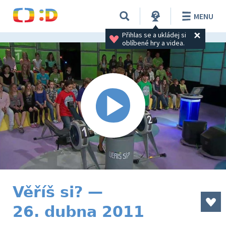
MENU
Přihlas se a ukládej si 
oblíbené hry a videa.
Věříš si? —
26. dubna 2011